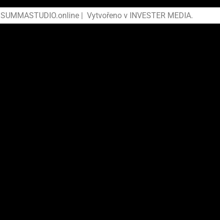
 SUMMASTUDIO.online | Vytvořeno v
INVESTER MEDIA
.